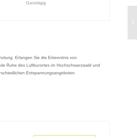
Ganztägig
Yo
holung. Erlangen Sie die Erkenntnis von
nde Ruhe des Luftkurortes im Hochschwarzwald und
rschiedlichen Entspannungsangeboten.